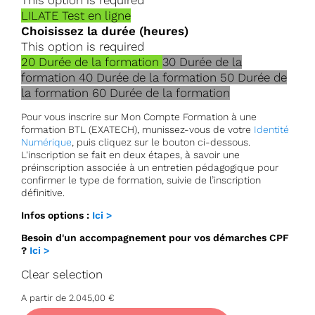
This option is required
LILATE
Test en ligne
Choisissez la durée (heures)
This option is required
20
Durée de la formation
30
Durée de la
formation
40
Durée de la formation
50
Durée de
la formation
60
Durée de la formation
Pour vous inscrire sur Mon Compte Formation à une
formation BTL (EXATECH), munissez-vous de votre
Identité
Numérique
, puis cliquez sur le bouton ci-dessous.
L'inscription se fait en deux étapes, à savoir une
préinscription associée à un entretien pédagogique pour
confirmer le type de formation, suivie de l’inscription
définitive.
Infos options :
Ici >
Besoin d'un accompagnement pour vos démarches CPF
?
Ici >
Clear selection
A partir de
2.045,00
€