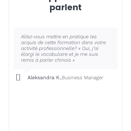
parlent
Allez-vous mettre en pratique les
Qu’avez-vous apprécié pendant la
Qu’avez-vous particulièrement
acquis de cette formation dans votre
formation ?
apprécié pendant la formation ?
« J’ai particulièrement
« Très
activité professionnelle? « Oui, j’ai
apprécié la réactivité et la disponibilité
bon formateur, très dynamique. »
élargi le vocabulaire et je me suis
de l’enseignant. »
remis à parler chinois »
Leila
,
Agent de la Fonction Publique
D.
d'Etat
Aleksandra K.
,
Business manager
Aleksandra K.
,
Business Manager