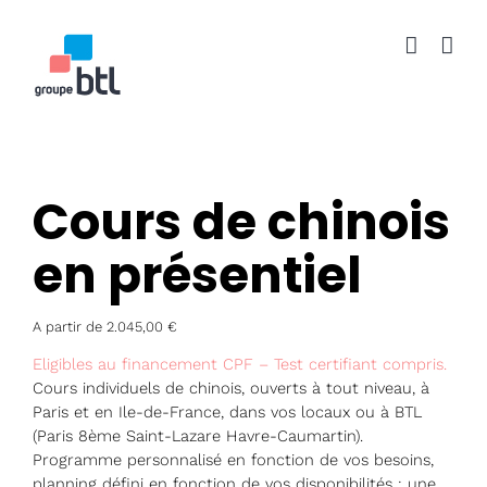
Passer
au
contenu
Cours de chinois
en présentiel
A partir de
2.045,00
€
Eligibles au financement CPF – Test certifiant compris.
Cours individuels de chinois, ouverts à tout niveau, à
Paris et en Ile-de-France, dans vos locaux ou à BTL
(Paris 8ème Saint-Lazare Havre-Caumartin).
Programme personnalisé en fonction de vos besoins,
planning défini en fonction de vos disponibilités : une