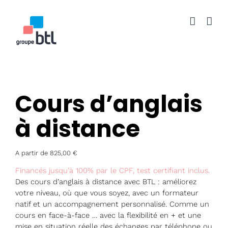
Passer
au
contenu
Cours d’anglais
à distance
A partir de
825,00
€
Financés jusqu’à 100% par le CPF, test certifiant inclus.
Des cours d’anglais à distance avec BTL : améliorez
votre niveau, où que vous soyez, avec un formateur
natif et un accompagnement personnalisé. Comme un
cours en face-à-face … avec la flexibilité en + et une
mise en situation réelle des échanges par téléphone ou