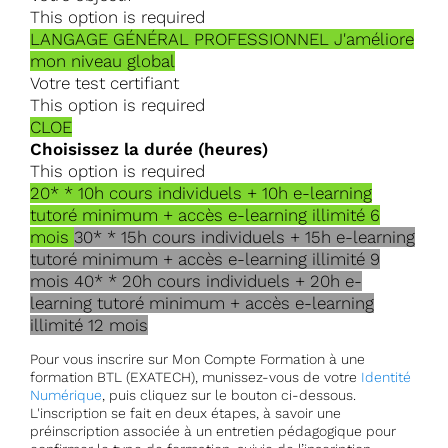
This option is required
LANGAGE GÉNÉRAL PROFESSIONNEL
J'améliore
mon niveau global
Votre test certifiant
This option is required
CLOE
Choisissez la durée (heures)
This option is required
20*
* 10h cours individuels + 10h e-learning
tutoré minimum + accès e-learning illimité 6
mois
30*
* 15h cours individuels + 15h e-learning
tutoré minimum + accès e-learning illimité 9
mois
40*
* 20h cours individuels + 20h e-
learning tutoré minimum + accès e-learning
illimité 12 mois
Pour vous inscrire sur Mon Compte Formation à une
formation BTL (EXATECH), munissez-vous de votre
Identité
Numérique
, puis cliquez sur le bouton ci-dessous.
L'inscription se fait en deux étapes, à savoir une
préinscription associée à un entretien pédagogique pour