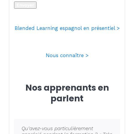
Envoyer
Blended Learning espagnol en présentiel >
Nous connaître >
Nos apprenants en
parlent
Qu’avez-vous particulièrement
« Formateur très sympathique…avec
« J’ai particulièrement apprécié le
Qu’avez vous particulièrement