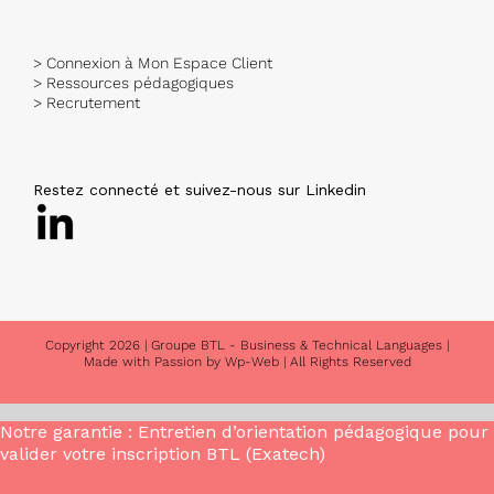
> Connexion à Mon Espace Client
> Ressources pédagogiques
> Recrutement
Restez connecté et suivez-nous sur Linkedin
Copyright
2026 |
Groupe BTL - Business & Technical Languages
|
Made with Passion by
Wp-Web
| All Rights Reserved
Notre garantie : Entretien d’orientation pédagogique pour
valider votre inscription BTL (Exatech)