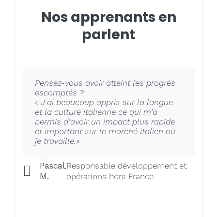
Nos apprenants en
parlent
Pensez-vous avoir atteint les progrès
Qu’avez-vous aimé pendant la
Qu’avez-vous particulièrement
« Très satisfait de la formation.
escomptés ?
formation ?
apprécié pendant la formation ?
J’ai particulièrement apprécié la place
« Les
« J’ai beaucoup appris sur la langue
« J’ai particulièrement apprécié la
cours théoriques et l’immersion dans
importante accordée à la
et la culture italienne ce qui m’a
possibilité de suivre un support de
la culture italienne. Avoir une
conversation, l’adaptation du
permis d’avoir un impact plus rapide
manière interactive avec le professeur
approche de la société italienne a été
professeur à mes souhaits, la qualité
et important sur le marché italien où
/ de faire ensemble des exercices. »
très intéressant. »
des réponses »
je travaille.»
Johanna T.
Fatiha I.B.
Benoît D.
,
Contrôleur financier
,
Billettiste
,
Agent du service public
Pascal
,
Responsable développement et
M.
opérations hors France