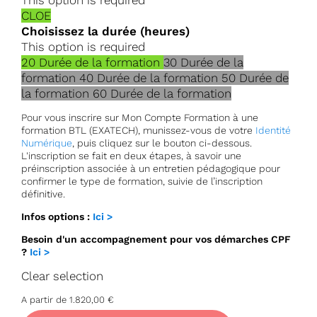
This option is required
CLOE
Choisissez la durée (heures)
This option is required
20
Durée de la formation
30
Durée de la
formation
40
Durée de la formation
50
Durée de
la formation
60
Durée de la formation
Pour vous inscrire sur Mon Compte Formation à une
formation BTL (EXATECH), munissez-vous de votre
Identité
Numérique
, puis cliquez sur le bouton ci-dessous.
L'inscription se fait en deux étapes, à savoir une
préinscription associée à un entretien pédagogique pour
confirmer le type de formation, suivie de l’inscription
définitive.
Infos options :
Ici >
Besoin d'un accompagnement pour vos démarches CPF
?
Ici >
Clear selection
A partir de
1.820,00
€