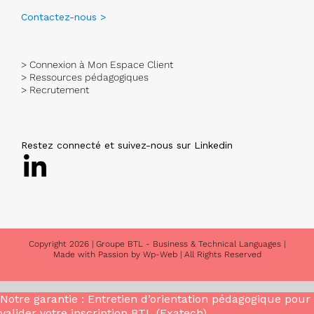
Contactez-nous >
> Connexion à Mon Espace Client
> Ressources pédagogiques
> Recrutement
Restez connecté et suivez-nous sur Linkedin
Copyright
2026 |
Groupe BTL - Business & Technical Languages
|
Made with Passion by
Wp-Web
| All Rights Reserved
Notre garantie : Entretien d’orientation pédagogique pour
valider votre inscription BTL (Exatech)