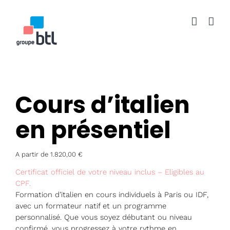
Passer
au
contenu
Cours d’italien
en présentiel
A partir de
1.820,00
€
Certificat officiel de votre niveau inclus – Eligibles au
CPF.
Formation d’italien en cours individuels à Paris ou IDF,
avec un formateur natif et un programme
personnalisé. Que vous soyez débutant ou niveau
confirmé, vous progressez à votre rythme en